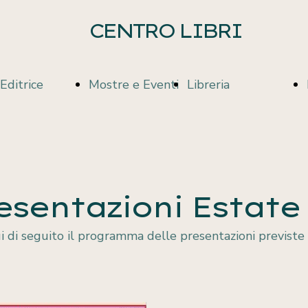
CENTRO LIBRI
Editrice
Mostre e Eventi
Libreria
Casa Editrice
Valsesiani
Libreria
esentazioni Estate 
Pubblicazioni
Illustri
Proposte di
 di seguito il programma delle presentazioni previste 
lettura