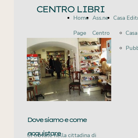
CENTRO LIBRI
Home
Ass.ne
Casa Edit
Page
Centro
Casa
Libri
Pubb
Dove siamo e come
acquistare
Ci trovate nella cittadina di