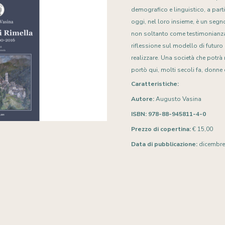
demografico e linguistico, a parti
Presentazioni
oggi, nel loro insieme, è un segn
non soltanto come testimonianz
riflessione sul modello di futuro
realizzare. Una società che potrà 
portò qui, molti secoli fa, donne 
Caratteristiche:
Autore:
Augusto Vasina
ISBN: 978-88-945811-4-0
Prezzo di copertina:
€ 15,00
Data di pubblicazione:
dicembre