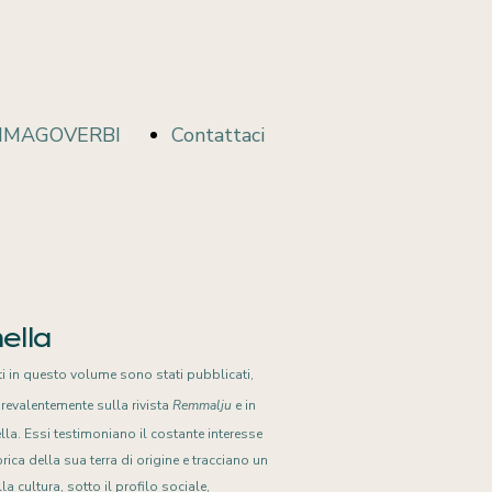
IMAGOVERBI
Contattaci
ImagoVerbi
ella
i in questo volume sono stati pubblicati,
prevalentemente sulla rivista
Remmalju
e in
lla. Essi testimoniano il costante interesse
ica della sua terra di origine e tracciano un
la cultura, sotto il profilo sociale,