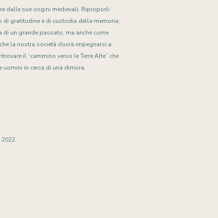
re dalle sue origini medievali. Riproporli
o di gratitudine e di custodia della memoria;
a di un grande passato, ma anche come
 che la nostra società dovrà impegnarsi a
ritrovare il “cammino verso le Terre Alte” che
e uomini in cerca di una dimora.
 2022