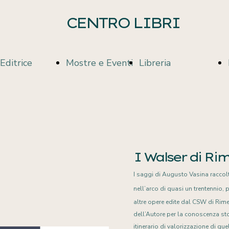
CENTRO LIBRI
Editrice
Mostre e Eventi
Libreria
Casa Editrice
Valsesiani
Libreria
I Walser di Rim
Pubblicazioni
Illustri
Proposte di
I saggi di Augusto Vasina raccolt
nell’arco di quasi un trentennio, 
altre opere edite dal CSW di Rime
lettura
dell’Autore per la conoscenza stor
itinerario di valorizzazione di quel